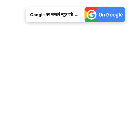
Google पर सन्मार्ग न्यूज़ पडे →
ालिसी
कांटेक्ट उस
सन्मार्ग में करियर
हमारे साथ बिज्ञापन
इतर इनफार्मेशन
कोड ऑफ़ एथिक्स