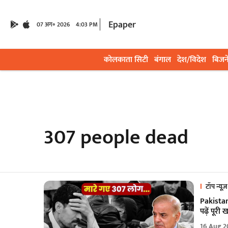
Epaper
07 अग॰ 2026
4:03 PM
कोलकाता सिटी
बंगाल
देश/विदेश
बिजन
307 people dead
टॉप न्यूज़
Pakistan 
पढ़ें पूरी
16 Aug 2