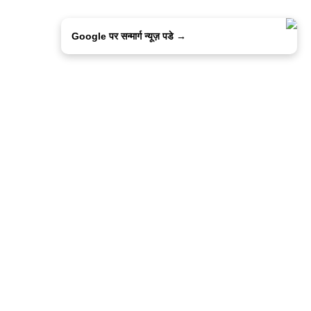
Google पर सन्मार्ग न्यूज़ पडे →
ालिसी
कांटेक्ट उस
सन्मार्ग में करियर
हमारे साथ बिज्ञापन
इतर इनफार्मेशन
कोड ऑफ़ एथिक्स
© 2015-2025 Sanmarg Hindi Daily
Powered by
Quintype