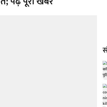
; पढ़ें पूरी खबर
स