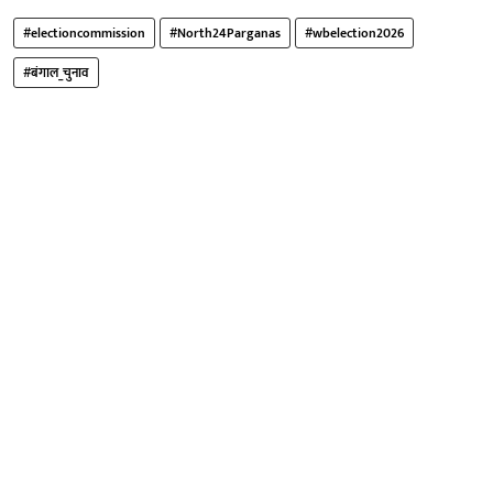
#electioncommission
#North24Parganas
#wbelection2026
#बंगाल_चुनाव