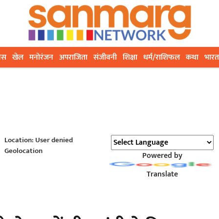
ेस
खेल
मनोरंजन
अपराजिता
संजीवनी
शिक्षा
धर्म/राशिफल
कथा
भारत
Location: User denied
Geolocation
Powered by
Translate