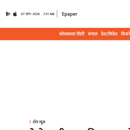
Epaper
07 अग॰ 2026
7:31 AM
कोलकाता सिटी
बंगाल
देश/विदेश
बिजन
टॉप न्यूज़