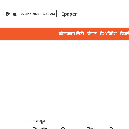
Epaper
07 अग॰ 2026
6:46 AM
कोलकाता सिटी
बंगाल
देश/विदेश
बिजन
टॉप न्यूज़