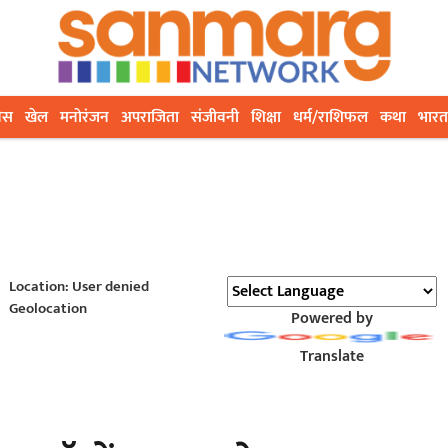
ेस
खेल
मनोरंजन
अपराजिता
संजीवनी
शिक्षा
धर्म/राशिफल
कथा
भारत
Location: User denied
Geolocation
Powered by
Translate