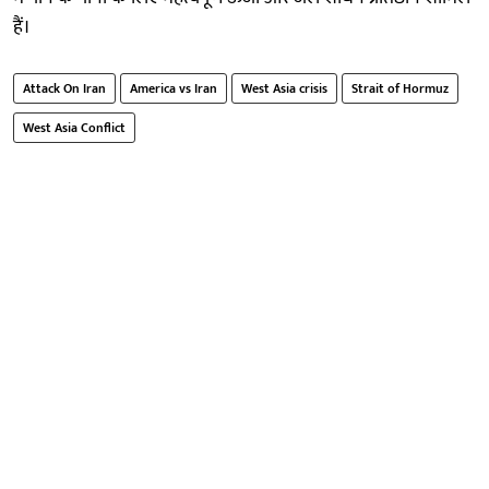
हैं।
Attack On Iran
America vs Iran
West Asia crisis
Strait of Hormuz
West Asia Conflict