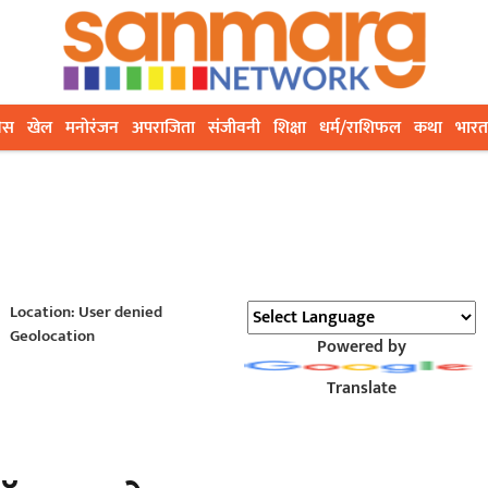
ेस
खेल
मनोरंजन
अपराजिता
संजीवनी
शिक्षा
धर्म/राशिफल
कथा
भारत
Location: User denied
Geolocation
Powered by
Translate