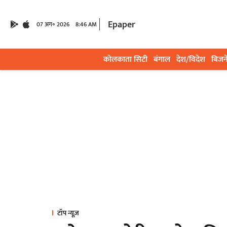
Epaper
07 अग॰ 2026
8:46 AM
कोलकाता सिटी
बंगाल
देश/विदेश
बिजन
टॉप न्यूज़