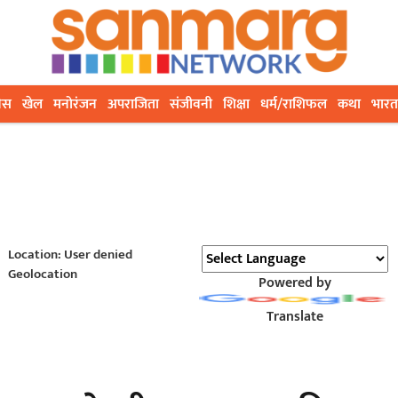
ेस
खेल
मनोरंजन
अपराजिता
संजीवनी
शिक्षा
धर्म/राशिफल
कथा
भारत
Location: User denied
Geolocation
Powered by
Translate