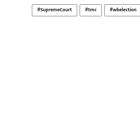
#SupremeCourt
#tmc
#wbelection