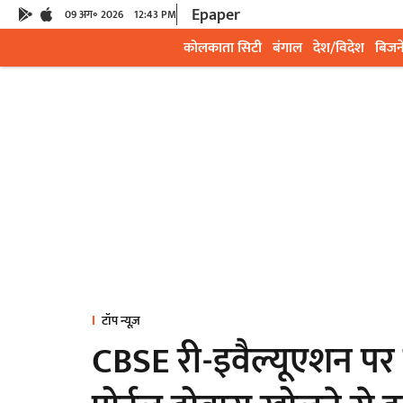
Epaper
09 अग॰ 2026
12:43 PM
कोलकाता सिटी
बंगाल
देश/विदेश
बिजन
टॉप न्यूज़
CBSE री-इवैल्यूएशन पर छ