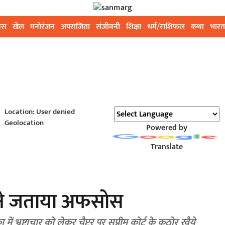
ेस
खेल
मनोरंजन
अपराजिता
संजीवनी
शिक्षा
धर्म/राशिफल
कथा
भारत
Location: User denied
Geolocation
Powered by
Translate
न ने जताया अफसोस
 भ्रष्टाचार को लेकर चैप्टर पर सुप्रीम कोर्ट के कठोर रवैये