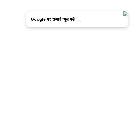
Google पर सन्मार्ग न्यूज़ पडे →
ालिसी
कांटेक्ट उस
सन्मार्ग में करियर
हमारे साथ बिज्ञापन
इतर इनफार्मेशन
कोड ऑफ़ एथिक्स
© 2015-2025 Sanmarg Hindi Daily