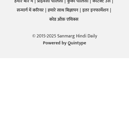
हमारे बारे में
प्राइवेसी पालिसी
कुकी पालिसी
कांटेक्ट उस
सन्मार्ग में करियर
हमारे साथ बिज्ञापन
इतर इनफार्मेशन
कोड ऑफ़ एथिक्स
© 2015-2025 Sanmarg Hindi Daily
Powered by
Quintype