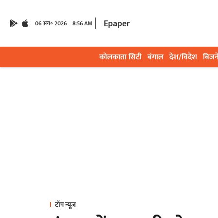
Epaper
06 अग॰ 2026
8:56 AM
कोलकाता सिटी
बंगाल
देश/विदेश
बिजन
टॉप न्यूज़