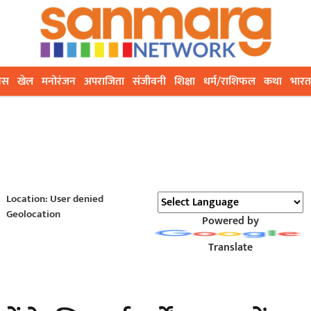
ेस
खेल
मनोरंजन
अपराजिता
संजीवनी
शिक्षा
धर्म/राशिफल
कथा
भारत
Location: User denied
Geolocation
Powered by
Translate