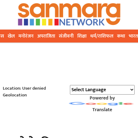
ेस
खेल
मनोरंजन
अपराजिता
संजीवनी
शिक्षा
धर्म/राशिफल
कथा
भारत
Location: User denied
Geolocation
Powered by
Translate