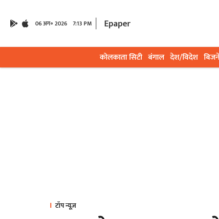
Epaper
06 अग॰ 2026
7:13 PM
कोलकाता सिटी
बंगाल
देश/विदेश
बिजन
टॉप न्यूज़