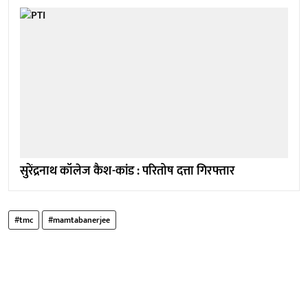
सुरेंद्रनाथ कॉलेज कैश-कांड : परितोष दत्ता गिरफ्तार
#tmc
#mamtabanerjee