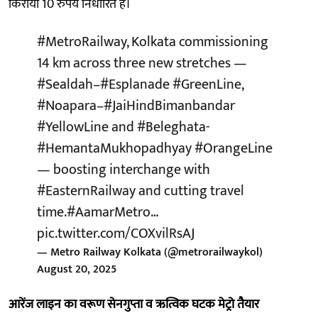
किराया 10 रुपये निर्धारित है।
#MetroRailway
, Kolkata commissioning
14 km across three new stretches —
#Sealdah
–
#Esplanade
#GreenLine
,
#Noapara
–
#JaiHindBimanbandar
#YellowLine
and
#Beleghata
-
#HemantaMukhopadhyay
#OrangeLine
— boosting interchange with
#EasternRailway
and cutting travel
time.
#AamarMetro
…
pic.twitter.com/COXvilRsAJ
— Metro Railway Kolkata (@metrorailwaykol)
August 20, 2025
आरेंज लाइन का वरूण सेनगुप्ता व ऋत्विक घटक मेट्रो तैयार