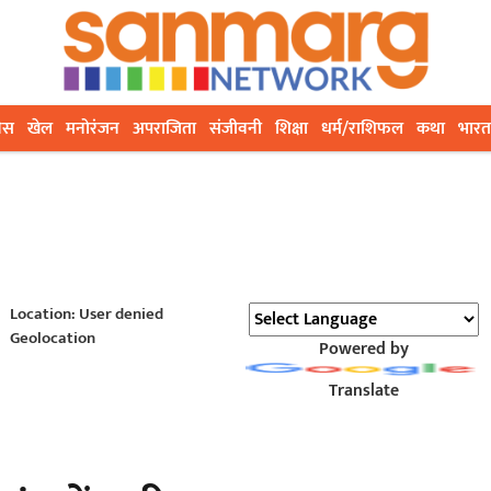
ेस
खेल
मनोरंजन
अपराजिता
संजीवनी
शिक्षा
धर्म/राशिफल
कथा
भारत
Location: User denied
Geolocation
Powered by
Translate