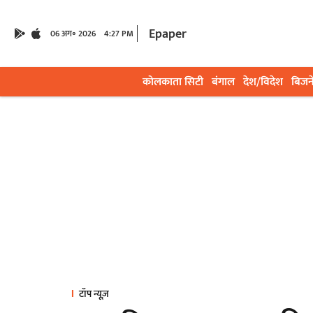
Epaper
06 अग॰ 2026
4:27 PM
कोलकाता सिटी
बंगाल
देश/विदेश
बिजन
टॉप न्यूज़