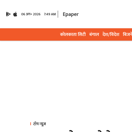
Epaper
06 अग॰ 2026
7:49 AM
कोलकाता सिटी
बंगाल
देश/विदेश
बिजन
टॉप न्यूज़