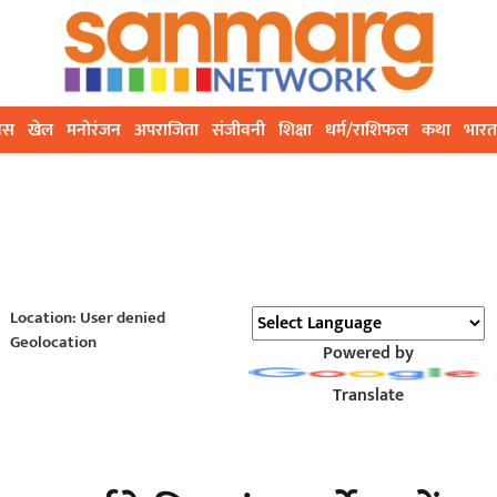
ेस
खेल
मनोरंजन
अपराजिता
संजीवनी
शिक्षा
धर्म/राशिफल
कथा
भारत
Location: User denied
Geolocation
Powered by
Translate