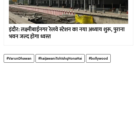
इंदौर: लक्ष्मीबाईनगर रेलवे स्टेशन का नया अध्याय शुरू, पुराना
भवन जल्द होगा ध्वस्त
#VarunDhawan
#haiJawaniTohIshqHonaHai
#bollywood