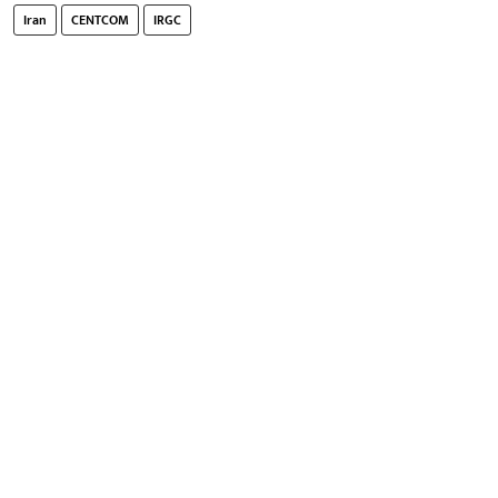
Iran
CENTCOM
IRGC