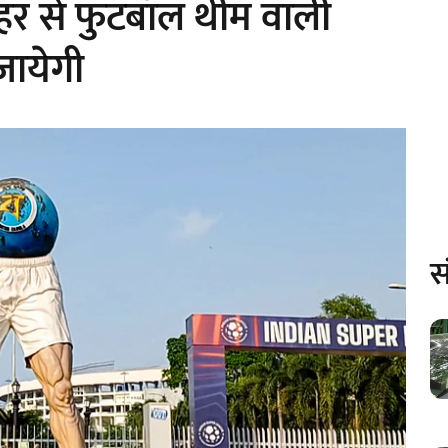
ाहर से फुटबॉल थीम वाली
जायेगी
स