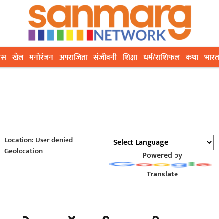
ेस
खेल
मनोरंजन
अपराजिता
संजीवनी
शिक्षा
धर्म/राशिफल
कथा
भारत
Location: User denied
Geolocation
Powered by
Translate