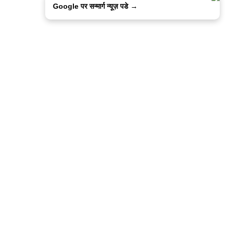
Google पर सन्मार्ग न्यूज़ पडे →
ालिसी
कांटेक्ट उस
सन्मार्ग में करियर
हमारे साथ बिज्ञापन
इतर इनफार्मेशन
कोड ऑफ़ एथिक्स
© 2015-2025 Sanmarg Hindi Daily
Powered by
Quintype