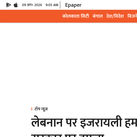
Epaper
09 अग॰ 2026
9:05 AM
कोलकाता सिटी
बंगाल
देश/विदेश
बिजन
टॉप न्यूज़
लेबनान पर इजरायली हमले