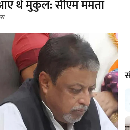
आए थे मुकुल: सीएम ममता
ंढस
स