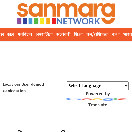
ेस
खेल
मनोरंजन
अपराजिता
संजीवनी
शिक्षा
धर्म/राशिफल
कथा
भारत
Location: User denied
Geolocation
Powered by
Translate