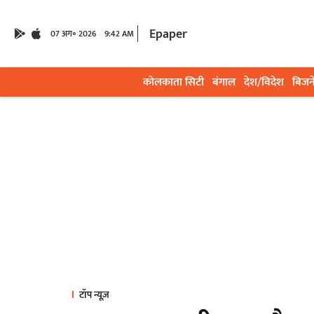
Epaper
07 अग॰ 2026
9:42 AM
कोलकाता सिटी
बंगाल
देश/विदेश
बिजन
टॉप न्यूज़