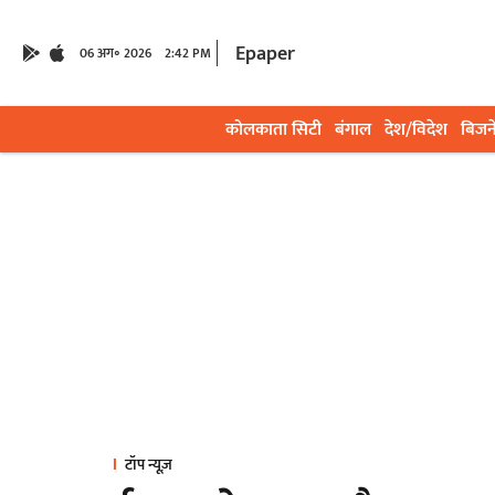
Epaper
06 अग॰ 2026
2:42 PM
कोलकाता सिटी
बंगाल
देश/विदेश
बिजन
टॉप न्यूज़