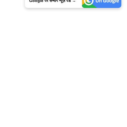
Google पर सन्मार्ग न्यूज़ पडे →
ालिसी
कांटेक्ट उस
सन्मार्ग में करियर
हमारे साथ बिज्ञापन
इतर इनफार्मेशन
कोड ऑफ़ एथिक्स
© 2015-2025 Sanmarg Hindi Daily