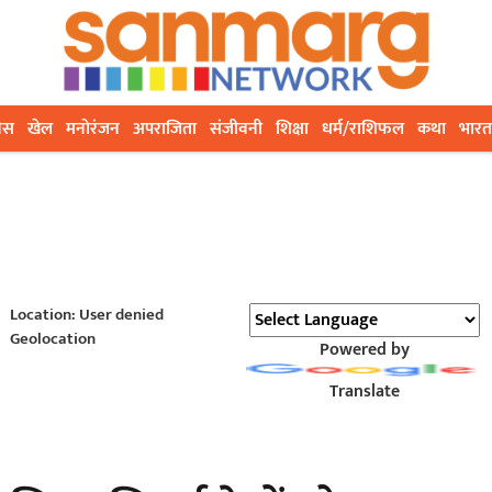
ेस
खेल
मनोरंजन
अपराजिता
संजीवनी
शिक्षा
धर्म/राशिफल
कथा
भारत
Location: User denied
Geolocation
Powered by
Translate