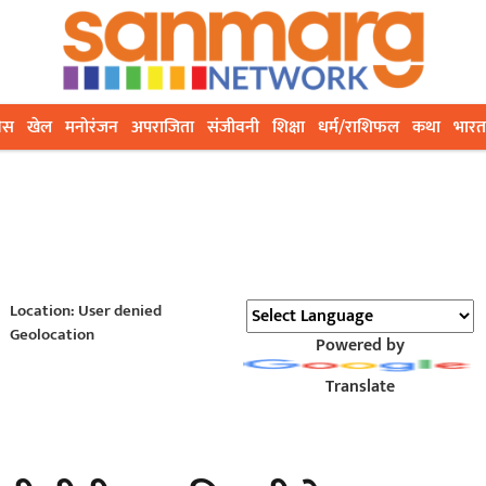
ेस
खेल
मनोरंजन
अपराजिता
संजीवनी
शिक्षा
धर्म/राशिफल
कथा
भारत
Location: User denied
Geolocation
Powered by
Translate