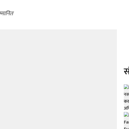
म्मानित
स