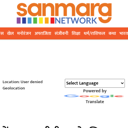
ेस
खेल
मनोरंजन
अपराजिता
संजीवनी
शिक्षा
धर्म/राशिफल
कथा
भारत
Location: User denied
Geolocation
Powered by
Translate