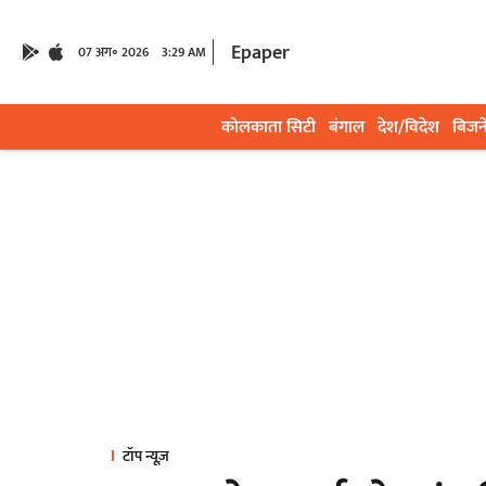
Epaper
07 अग॰ 2026
3:29 AM
कोलकाता सिटी
बंगाल
देश/विदेश
बिजन
टॉप न्यूज़