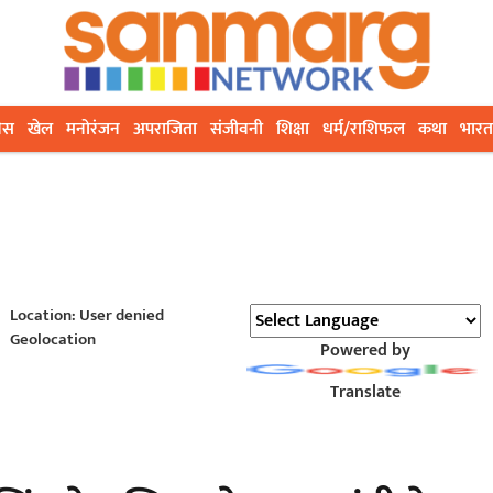
ेस
खेल
मनोरंजन
अपराजिता
संजीवनी
शिक्षा
धर्म/राशिफल
कथा
भारत
Location: User denied
Geolocation
Powered by
Translate