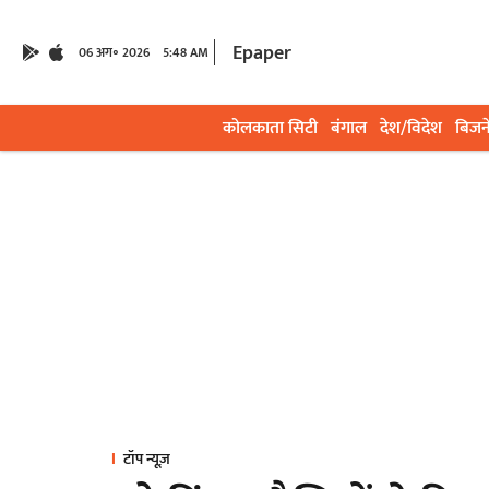
Epaper
06 अग॰ 2026
5:48 AM
कोलकाता सिटी
बंगाल
देश/विदेश
बिजन
टॉप न्यूज़