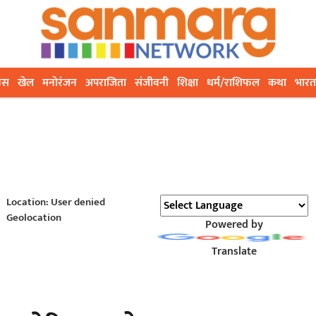
ेस
खेल
मनोरंजन
अपराजिता
संजीवनी
शिक्षा
धर्म/राशिफल
कथा
भारत
Location: User denied
Geolocation
Powered by
Translate