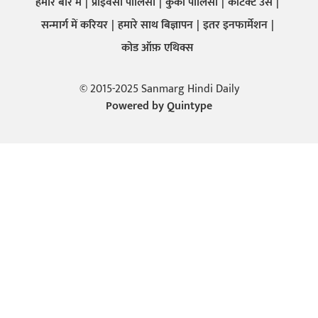
हमारे बारे में
प्राइवेसी पालिसी
कुकी पालिसी
कांटेक्ट उस
सन्मार्ग में करियर
हमारे साथ बिज्ञापन
इतर इनफार्मेशन
कोड ऑफ़ एथिक्स
© 2015-2025 Sanmarg Hindi Daily
Powered by
Quintype