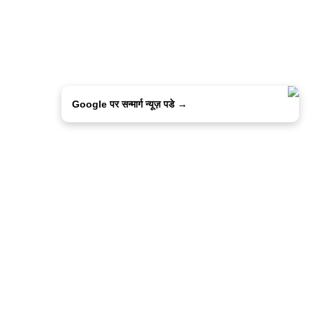
Google पर सन्मार्ग न्यूज़ पडे →
ालिसी
कांटेक्ट उस
सन्मार्ग में करियर
हमारे साथ बिज्ञापन