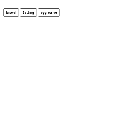
Jaiswal
Batting
aggressive