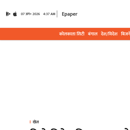
Epaper
07 अग॰ 2026
4:37 AM
कोलकाता सिटी
बंगाल
देश/विदेश
बिजन
खेल