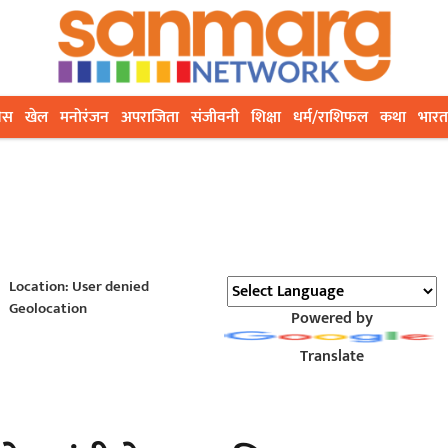
ेस
खेल
मनोरंजन
अपराजिता
संजीवनी
शिक्षा
धर्म/राशिफल
कथा
भारत
Location: User denied
Geolocation
Powered by
Translate