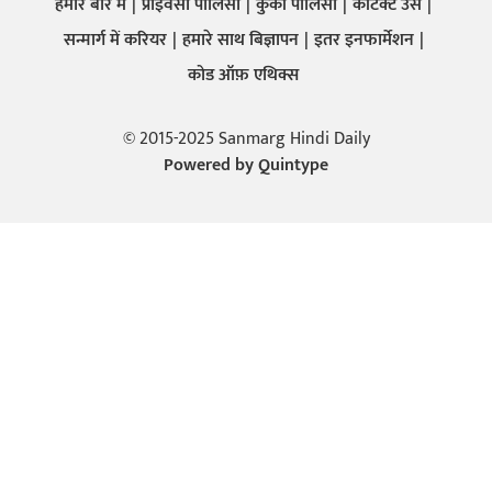
हमारे बारे में
प्राइवेसी पालिसी
कुकी पालिसी
कांटेक्ट उस
सन्मार्ग में करियर
हमारे साथ बिज्ञापन
इतर इनफार्मेशन
कोड ऑफ़ एथिक्स
© 2015-2025 Sanmarg Hindi Daily
Powered by
Quintype