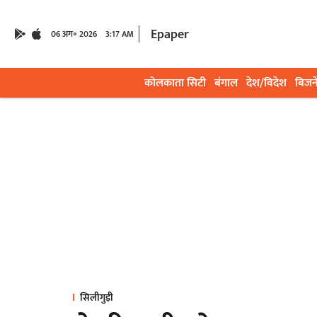
Epaper
06 अग॰ 2026
3:17 AM
कोलकाता सिटी
बंगाल
देश/विदेश
बिजन
सिलीगुड़ी