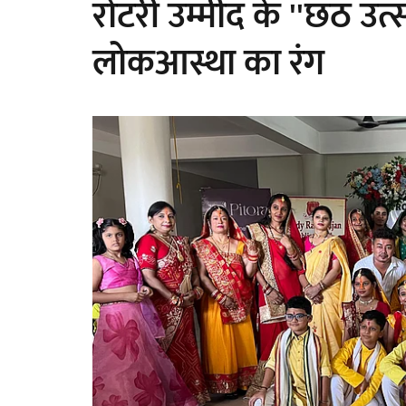
रोटरी उम्मीद के ''छठ उत्
लोकआस्था का रंग