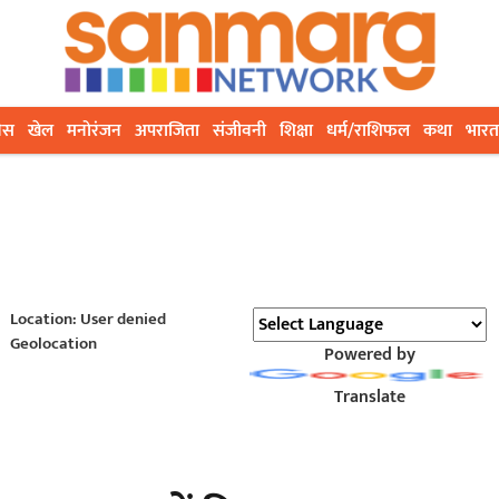
ेस
खेल
मनोरंजन
अपराजिता
संजीवनी
शिक्षा
धर्म/राशिफल
कथा
भारत
Location: User denied
Geolocation
Powered by
Translate