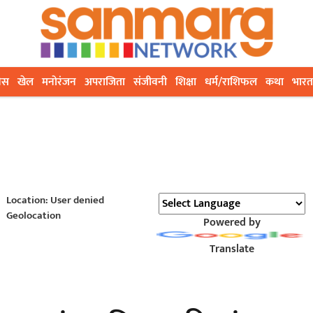
ेस
खेल
मनोरंजन
अपराजिता
संजीवनी
शिक्षा
धर्म/राशिफल
कथा
भारत
Location: User denied
Geolocation
Powered by
Translate