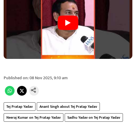
Published on
:
08 Nov 2025, 9:10 am
Tej Pratap Yadav
Anant Singh about Tej Pratap Yadav
Neeraj Kumar on Tej Pratap Yadav
Sadhu Yadav on Tej Pratap Yadav