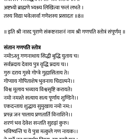
अष्टभ्यो ब्राह्मणे भ्यश्र्च लिखित्वा फलं लभते ।
तस्य विद्या भवेत्सर्वा गणेशस्य प्रसादतः ॥8॥
॥ इति श्री नारद पुराणे संकष्टनाशनं नाम श्री गणपति स्तोत्रं संपूर्णम् ॥
संतान गणपति स्तोत्र
नमोऽस्तु गणनाथाय सिद्धी बुद्धि युताय च।
सर्वप्रदाय देवाय पुत्र वृद्धि प्रदाय च।।
गुरु दराय गुरवे गोप्त्रे गुह्यासिताय ते।
गोप्याय गोपिताशेष भुवनाय चिदात्मने।।
विश्व मूलाय भव्याय विश्वसृष्टि करायते।
नमो नमस्ते सत्याय सत्य पूर्णाय शुण्डिने।।
एकदन्ताय शुद्धाय सुमुखाय नमो नम:।
प्रपन्न जन पालाय प्रणतार्ति विनाशिने।।
शरणं भव देवेश सन्तति सुदृढ़ां कुरु।
भविष्यन्ति च ये पुत्रा मत्कुले गण नायक।।