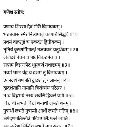
गणेश स्तोत्र:
प्रणम्य शिरसा देवं गौरी विनायकम् ।
भक्तावासं स्मेर नित्यमाय्ः कामार्थसिद्धये ॥1॥
प्रथमं वक्रतुडं च एकदंत द्वितीयकम् ।
तृतियं कृष्णपिंगात्क्षं गजववत्रं चतुर्थकम् ॥2॥
लंबोदरं पंचम च पष्ठं विकटमेव च ।
सप्तमं विघ्नराजेंद्रं धूम्रवर्ण तथाष्टमम् ॥3॥
नवमं भाल चंद्रं च दशमं तु विनायकम् ।
एकादशं गणपतिं द्वादशं तु गजानन् ॥4॥
द्वादशैतानि नामानि त्रिसंघ्यंयः पठेन्नरः ।
न च विघ्नभयं तस्य सर्वसिद्धिकरं प्रभो ॥5॥
विद्यार्थी लभते विद्यां धनार्थी लभते धनम् ।
पुत्रार्थी लभते पुत्रान्मो क्षार्थी लभते गतिम् ॥6॥
जपेद्णपतिस्तोत्रं षडिभर्मासैः फलं लभते ।
संवत्सरेण सिद्धिंच लभते नात्र संशयः ॥7॥