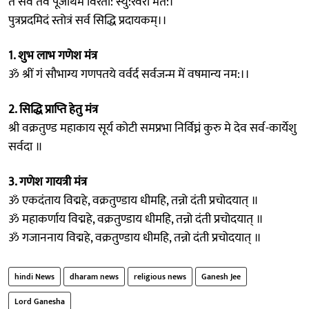
ते सर्वे तव पूजार्थम विरता: स्यु:रवरो मत:।
पुत्रप्रदमिदं स्तोत्रं सर्व सिद्धि प्रदायकम्।।
1. शुभ लाभ गणेश मंत्र
ॐ श्रीं गं सौभाग्य गणपतये वर्वर्द सर्वजन्म में वषमान्य नम:।।
2. सिद्धि प्राप्ति हेतु मंत्र
श्री वक्रतुण्ड महाकाय सूर्य कोटी समप्रभा निर्विघ्नं कुरु मे देव सर्व-कार्येशु
सर्वदा ॥
3. गणेश गायत्री मंत्र
ॐ एकदंताय विद्महे, वक्रतुण्डाय धीमहि, तन्नो दंती प्रचोदयात् ॥
ॐ महाकर्णाय विद्महे, वक्रतुण्डाय धीमहि, तन्नो दंती प्रचोदयात् ॥
ॐ गजाननाय विद्महे, वक्रतुण्डाय धीमहि, तन्नो दंती प्रचोदयात् ॥
hindi News
dharam news
religious news
Ganesh Jee
Lord Ganesha