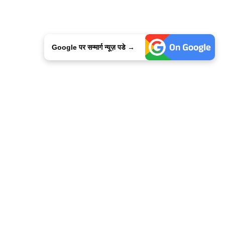
Google पर सन्मार्ग न्यूज़ पडे →
ालिसी
कांटेक्ट उस
सन्मार्ग में करियर
हमारे साथ बिज्ञापन