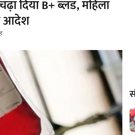
चढ़ा दिया B+ ब्लड, महिला
के आदेश
ह
स