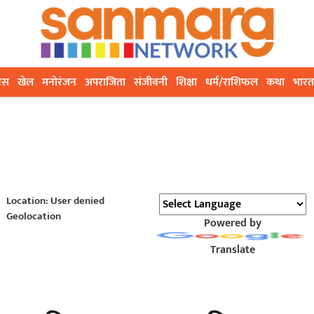
ेस
खेल
मनोरंजन
अपराजिता
संजीवनी
शिक्षा
धर्म/राशिफल
कथा
भारत
Location: User denied
Geolocation
Powered by
Translate