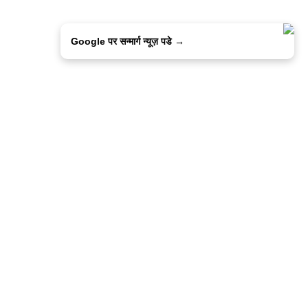
Google पर सन्मार्ग न्यूज़ पडे →
ालिसी
कांटेक्ट उस
सन्मार्ग में करियर
हमारे साथ बिज्ञापन
इतर इनफार्मेशन
कोड ऑफ़ एथिक्स
© 2015-2025 Sanmarg Hindi Daily