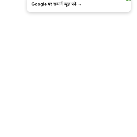
Google पर सन्मार्ग न्यूज़ पडे →
ालिसी
कांटेक्ट उस
सन्मार्ग में करियर
हमारे साथ बिज्ञापन
इतर इनफार्मेशन
कोड ऑफ़ एथिक्स
© 2015-2025 Sanmarg Hindi Daily
Powered by
Quintype