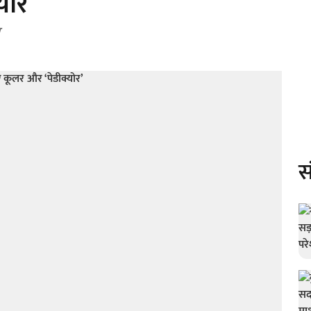
योर’
स