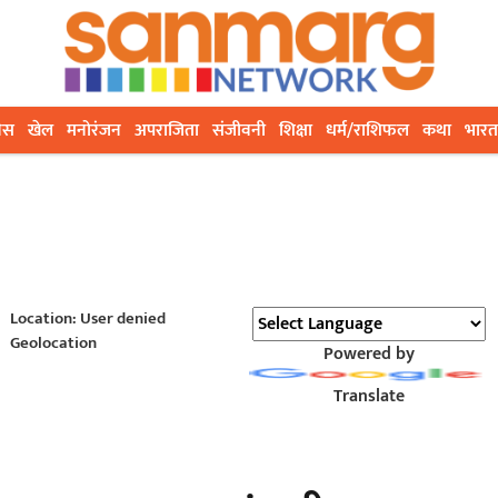
ेस
खेल
मनोरंजन
अपराजिता
संजीवनी
शिक्षा
धर्म/राशिफल
कथा
भारत
Location: User denied
Geolocation
Powered by
Translate