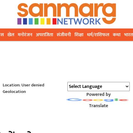
ेस
खेल
मनोरंजन
अपराजिता
संजीवनी
शिक्षा
धर्म/राशिफल
कथा
भारत
Location: User denied
Geolocation
Powered by
Translate