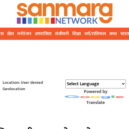
ेस
खेल
मनोरंजन
अपराजिता
संजीवनी
शिक्षा
धर्म/राशिफल
कथा
भारत
Location: User denied
Geolocation
Powered by
Translate