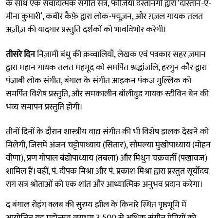
के साथ एक संवादात्मक संगीत सत्र, फौज़िया दस्तानगो द्वारा ‘दास्तान-ए-
मीना कुमारी’, कबीर कैफ़े द्वारा लोक-फ्यूज़न, और ग़ज़ल गायक तलत
अज़ीज़ की यादगार प्रस्तुति दर्शकों को भावविभोर करेगी।
तीसरे दिन
निज़ामी बंधु की क़व्वालियाँ, लेखक एवं पत्रकार सहर ज़मान
द्वारा महान गायक तलत महमूद को समर्पित श्रद्धांजलि, हरगुन कौर द्वारा
पंजाबी लोक संगीत, बंगाल के संगीत आइकन पंकज मुल्लिक को
समर्पित विशेष प्रस्तुति, और समकालीन बॉलीवुड गायक स्टीविन बेन की
भव्य समापन प्रस्तुति होगी।
तीनों दिनों के दौरान शास्त्रीय वाद्य संगीत की भी विशेष झलक देखने को
मिलेगी, जिसमें अंजन चट्टोपाध्याय (सितार), सौमल्या मुखोपाध्याय (मोहन
वीणा), प्रण गोपाल बंद्योपाध्याय (तबला) और मिथुन चक्रवर्ती (पखावज)
शामिल हैं। वहीं, पं. दीपक मिश्रा और पं. प्रकाश मिश्रा द्वारा प्रस्तुत सूर्योदय
राग सत्र श्रोताओं को एक शांत और आध्यात्मिक अनुभव प्रदान करेगा।
द बंगाल रोइंग क्लब की सुरम्य झील के किनारे स्थित पृष्ठभूमि में
आयोजित यह महोत्सव लगभग 3,500 से अधिक संगीत प्रेमियों को