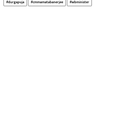
#durgapuja
#cmmamatabanerjee
#wbminister