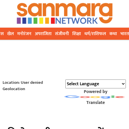
ेस
खेल
मनोरंजन
अपराजिता
संजीवनी
शिक्षा
धर्म/राशिफल
कथा
भारत
Location: User denied
Geolocation
Powered by
Translate