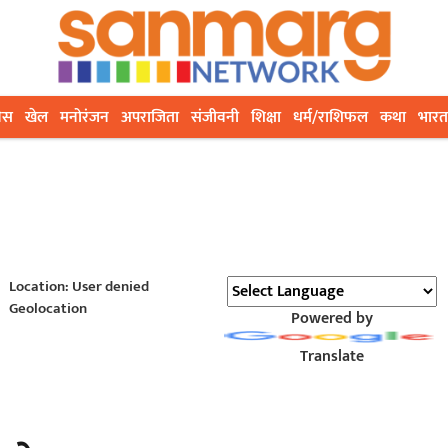
ेस
खेल
मनोरंजन
अपराजिता
संजीवनी
शिक्षा
धर्म/राशिफल
कथा
भारत
Location: User denied
Geolocation
Powered by
Translate