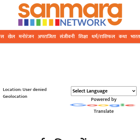
ेस
खेल
मनोरंजन
अपराजिता
संजीवनी
शिक्षा
धर्म/राशिफल
कथा
भारत
Location: User denied
Geolocation
Powered by
Translate