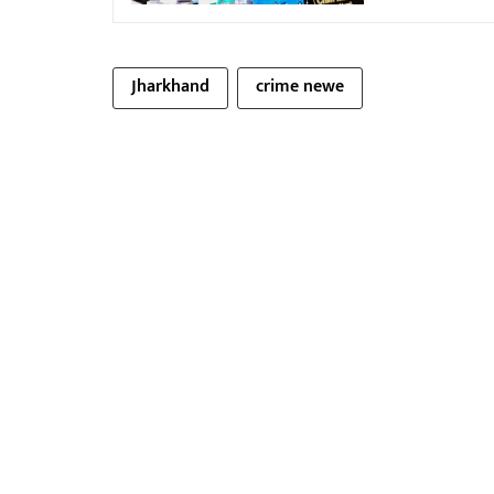
Jharkhand
crime newe