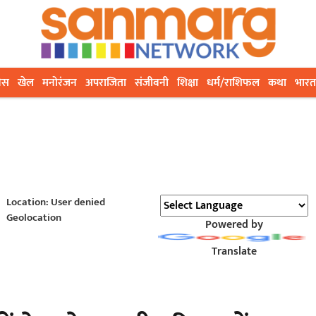
ेस
खेल
मनोरंजन
अपराजिता
संजीवनी
शिक्षा
धर्म/राशिफल
कथा
भारत
Location: User denied
Geolocation
Powered by
Translate